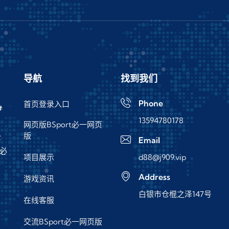
导航
找到我们
Phone
首页登录入口
⚽
13594780178
：
网页版BSport必一网页
版
全
Email
t必
项目展示
d88@j909.vip
Address
游戏资讯
白银市仓棍之泽147号
在线客服
交流BSport必一网页版