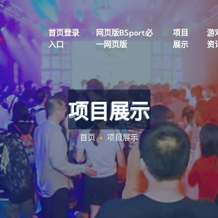
首页登录
网页版BSport必
项目
游
入口
一网页版
展示
资
项目展示
首页
项目展示