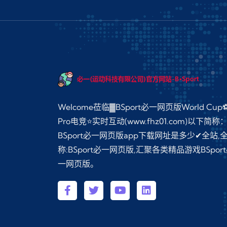
Welcome莅临▓BSport必一网页版World Cup
Pro电竞⭐实时互动(www.fhz01.com)以下简称
BSport必一网页版app下载网址是多少✔全站,
称:BSport必一网页版,汇聚各类精品游戏BSpor
一网页版。